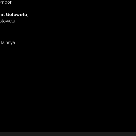
embor
nit Golowelu
,
olowelu
lainnya..