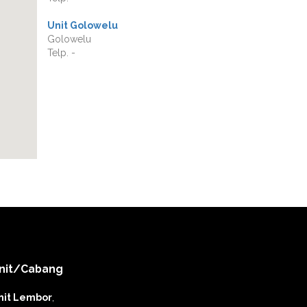
Unit Golowelu
Golowelu
Telp. -
nit/Cabang
nit Lembor
,