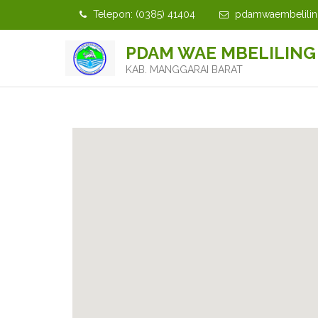
Telepon: (0385) 41404
pdamwaembelili
PDAM WAE MBELILING
KAB. MANGGARAI BARAT