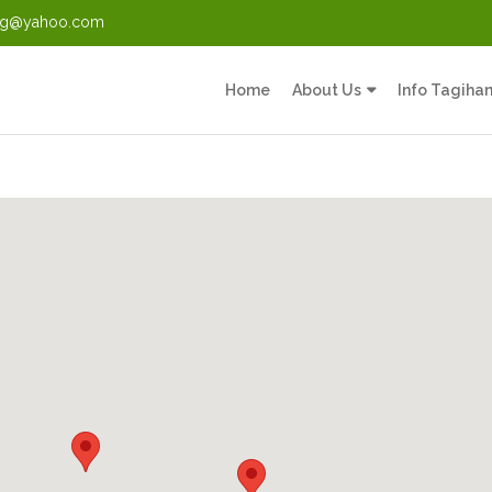
ng@yahoo.com
Home
About Us
Info Tagiha